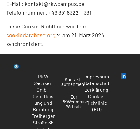
E-Mail:
kontakt@
rkwcampus.de
Telefonnummer: +49 351 8322 – 331
Diese Cookie-Richtlinie wurde mit
cookiedatabase.org
am 21. März 2024
synchronisiert.
RKW
Impressum
Kontakt
Sachsen
Datenschut
aufnehmen
GmbH
zerklärung
Dienstleist
Cookie-
Zur
RKWcampus
ung und
Richtlinie
Website
Beratung
(EU)
Freiberger
Straße 35
01067
Dresden