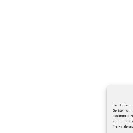
Um dir ein op
Geräteinforma
zustimmst, kö
verarbeiten. 
Merkmale und